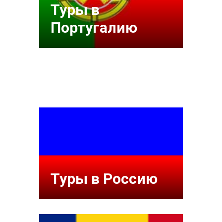
Туры в
Португалию
Туры в Россию