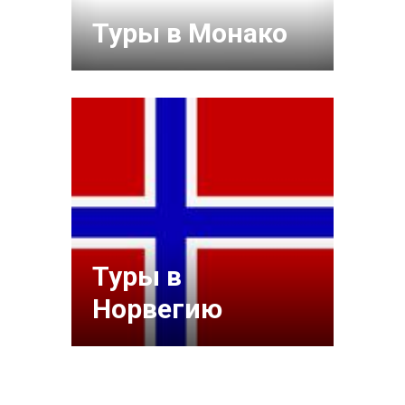
Туры в Монако
Туры в
Норвегию