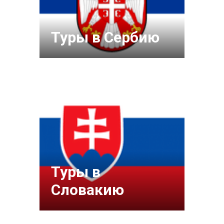
Туры в Сербию
Туры в
Словакию