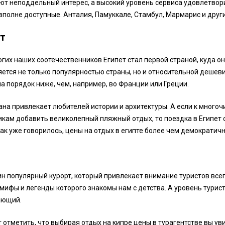
т неподдельный интерес, а высокий уровень сервиса удовлетворит
вполне доступные. Анталия, Памуккале, Стамбул, Мармарис и друг
т
гих наших соотечественников Египет стал первой страной, куда он
ется не только популярностью страны, но и относительной дешеви
на порядок ниже, чем, например, во Франции или Греции.
ана привлекает любителей истории и архитектуры. А если к много
кам добавить великолепный пляжный отдых, то поездка в Египет 
как уже говорилось, цены на отдых в египте более чем демократичн
н популярный курорт, который привлекает внимание туристов всег
 мифы и легенды которого знакомы нам с детства. А уровень тури
ающий.
 отметить, что выбирая отдых на кипре цены в турагентстве вы уви