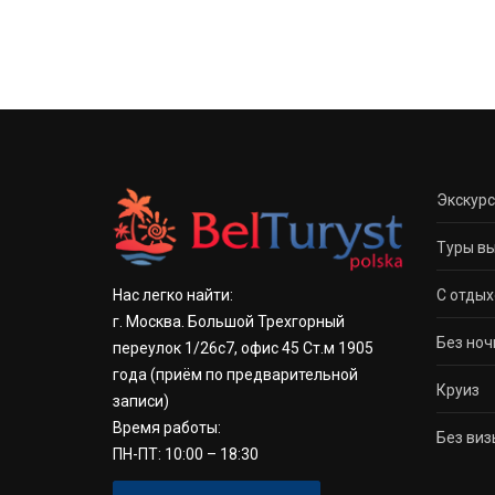
Экскур
Туры вы
С отдых
Нас легко найти:
г. Москва. Большой Трехгорный
Без ноч
переулок 1/26с7, офис 45 Ст.м 1905
года
(приём по предварительной
Круиз
записи)
Время работы:
Без виз
ПН-ПТ: 10:00 – 18:30