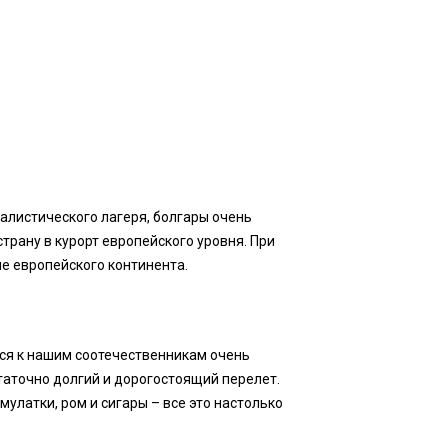
иалистического лагеря, болгары очень
трану в курорт европейского уровня. При
не европейского континента.
тся к нашим соотечественникам очень
статочно долгий и дорогостоящий перелет.
мулатки, ром и сигары – все это настолько