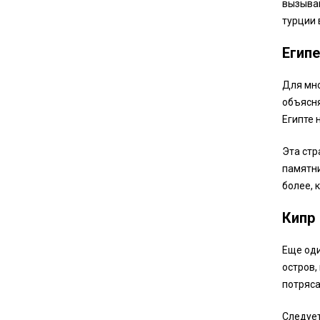
вызываю
турции 
Египе
Для мно
объясня
Египте 
Эта стр
памятни
более, 
Кипр
Еще оди
остров,
потряс
Следует