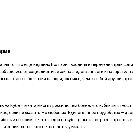
ария
я на то, что еще недавно Болгария входила в перечень стран соц
избавились от социалистической наследственности и превратили с
ны на отдых в болгарии на порядок ниже, чем в любой другой стра
ь на Кубе – мечта многих россиян, тем более, что кубинцы относя
иво, если не сказать – с любовью. Единственное неудобство – до
рибытии вы поймете, что отдых на кубе цены на острове, страстные 
о и великолепно, что не захочется уезжать.