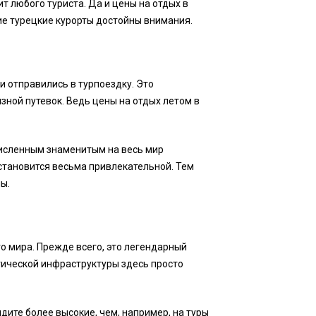
 любого туриста. Да и цены на отдых в
ие турецкие курорты достойны внимания.
и отправились в турпоездку. Это
зной путевок. Ведь цены на отдых летом в
численным знаменитым на весь мир
становится весьма привлекательной. Тем
ы.
о мира. Прежде всего, это легендарный
стической инфраструктуры здесь просто
дите более высокие, чем, например, на туры