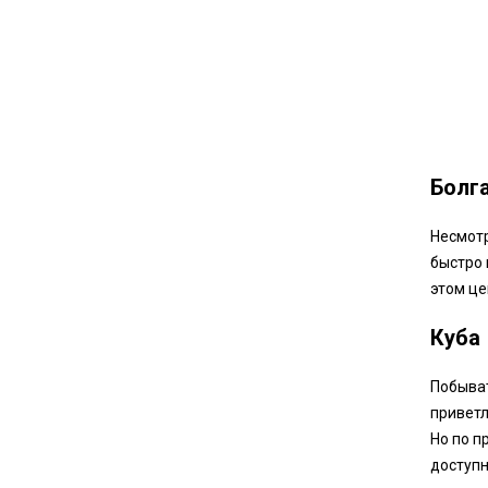
Болг
Несмотр
быстро 
этом це
Куба
Побыват
приветл
Но по п
доступн