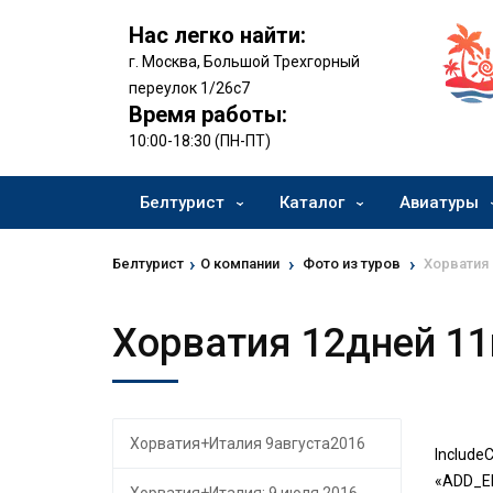
Нас легко найти:
г. Москва, Большой Трехгорный
переулок 1/26с7
Время работы:
10:00-18:30 (ПН-ПТ)
Белтурист
Каталог
Авиатуры
›
›
›
Белтурист
О компании
Фото из туров
Хорватия
Хорватия 12дней 1
Хорватия+Италия 9августа2016
IncludeC
«ADD_EL