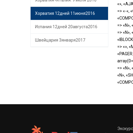
Хорватия+Италия: 9 июля 2016
«», «AJ
=> «-«,
Хорватия 12дней 11июня2016
«COMPON
=> «N»,
Испания 12дней 20августа2016
=> «N»,
«IBLOCK
Швейцария 3января2017
=> «», 
«PAGER_
array(0
=> «N»,
«N», «S
«COMPO
Экскур