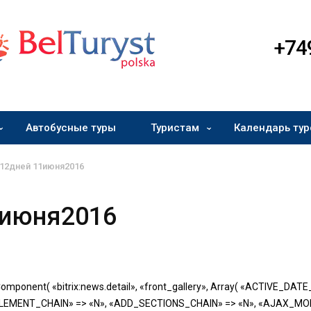
+74
Автобусные туры
Туристам
Календарь тур
 12дней 11июня2016
1июня2016
omponent( «bitrix:news.detail», «front_gallery», Array( «ACTIVE_DA
EMENT_CHAIN» => «N», «ADD_SECTIONS_CHAIN» => «N», «AJAX_MOD