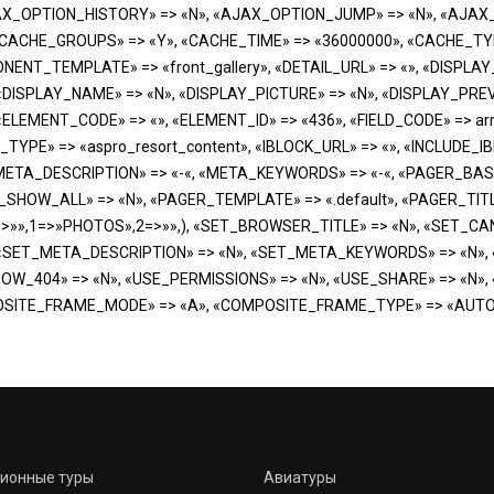
AX_OPTION_HISTORY» => «N», «AJAX_OPTION_JUMP» => «N», «AJAX
 «CACHE_GROUPS» => «Y», «CACHE_TIME» => «36000000», «CACHE_TYP
ENT_TEMPLATE» => «front_gallery», «DETAIL_URL» => «», «DISPL
 «DISPLAY_NAME» => «N», «DISPLAY_PICTURE» => «N», «DISPLAY_PR
 «ELEMENT_CODE» => «», «ELEMENT_ID» => «436», «FIELD_CODE» => arra
_TYPE» => «aspro_resort_content», «IBLOCK_URL» => «», «INCLUDE
«META_DESCRIPTION» => «-«, «META_KEYWORDS» => «-«, «PAGER_BAS
SHOW_ALL» => «N», «PAGER_TEMPLATE» => «.default», «PAGER_TIT
=>»»,1=>»PHOTOS»,2=>»»,), «SET_BROWSER_TITLE» => «N», «SET_C
 «SET_META_DESCRIPTION» => «N», «SET_META_KEYWORDS» => «N», 
HOW_404» => «N», «USE_PERMISSIONS» => «N», «USE_SHARE» => «N
SITE_FRAME_MODE» => «A», «COMPOSITE_FRAME_TYPE» => «AUTO» 
сионные туры
Авиатуры