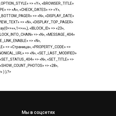
_OPTION_STYLE» => «Y», «BROWSER_TITLE»
E» => «A», «CHECK_DATES» => «Y»,
AY_BOTTOM_PAGER» => «N», «DISPLAY_DATE»
EVIEW_TEXT» => «N», «DISPLAY_TOP_PAGER»
y(0=>»»,1=>»»,), «IBLOCK_ID» => «23»,
_IBLOCK_INTO_CHAIN» => «N», «MESSAGE_404»
E_LINK_ENABLE» => «N»,
LE» => «Страница», «PROPERTY_CODE» =>
ANONICAL_URL» => «N», «SET_LAST_MODIFIED»
«SET_STATUS_404» => «N», «SET_TITLE» =>
», «SHOW_COUNT_PHOTOS» => «28»,
) );?>
Мы в соцсетях