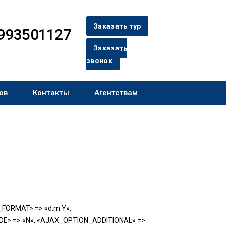
Заказать тур
993501127
Заказать
звонок
ов
Контакты
Агентствам
TE_FORMAT» => «d.m.Y»,
E» => «N», «AJAX_OPTION_ADDITIONAL» =>