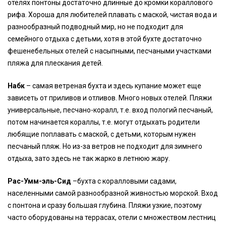
отелях понтоны достаточно длинные до кромки кораллового
рифа. Хороша для любителей плавать с маской, чистая вода и
разнообразный подводный мир, но не подходит для
семейного отдыха с детьми, хотя в этой бухте достаточно
фешенебельных отелей с насыпными, песчаными участками
пляжа для плескания детей.
Набк
– самая ветреная бухта и здесь купание может еще
зависеть от приливов и отливов. Много новых отелей. Пляжи
универсальные, песчано-коралл, т.е. вход пологий песчаный,
потом начинается кораллы, т.е. могут отдыхать родители
любящие поплавать с маской, с детьми, которым нужен
песчаный пляж. Но из-за ветров не подходит для зимнего
отдыха, зато здесь не так жарко в летнюю жару.
Рас-Умм-эль-Сид
–бухта с коралловыми садами,
населенными самой разнообразной живностью морской. Вход
с понтона и сразу большая глубина. Пляжи узкие, поэтому
часто оборудованы на террасах, отели с множеством лестниц