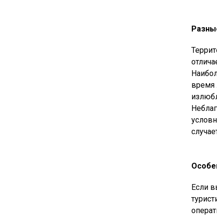
Разные
Террит
отлича
Наибол
время 
излюбл
Неблаг
условн
случае
Особе
Если в
турист
операт