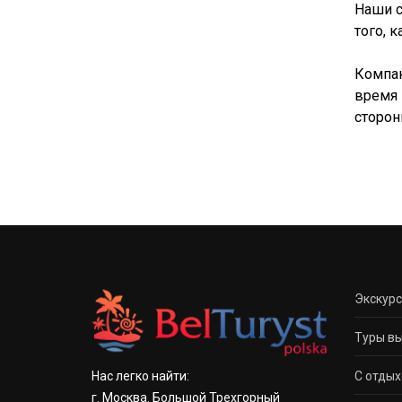
Наши с
того, к
Компан
время 
сторон
Экскур
Туры вы
С отдых
Нас легко найти:
г. Москва. Большой Трехгорный