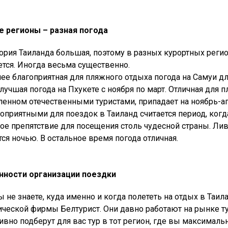
 регионы – разная погода
ория Таиланда большая, поэтому в разных курортных регион
ется. Иногда весьма существенно.
ее благоприятная для пляжного отдыха погода на Самуи дли
лучшая погода на Пхукете с ноября по март. Отличная для п
енном отечественными туристами, припадает на ноябрь-ап
оприятными для поездок в Таиланд считается период, когда
ое препятствие для посещения столь чудесной страны. Ливни
тся ночью. В остальное время погода отличная.
нности организации поездки
ы не знаете, куда именно и когда полететь на отдых в Таил
ической фирмы Белтурист. Они давно работают на рынке ту
ивно подберут для вас тур в тот регион, где вы максимал