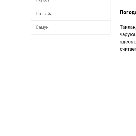
Пхукет
Погода
Паттайа
Таилан
Самуи
чарующ
здесь 
считае