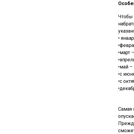
Особе
Чтобы 
набрат
указан
• янва
•февра
•март 
•апрел
•май – 
•с июня
•с октя
•декаб
Самая 
опуска
Прежде
сможет