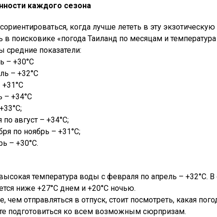
нности каждого сезона
сориентироваться, когда лучше лететь в эту экзотическую
ь в поисковике «погода Таиланд по месяцам и температура
ы средние показатели:
рь – +30°С
ль – +32°С
– +31°С
ь – +34°С
+33°С;
 по август – +34°С;
бря по ноябрь – +31°С;
рь – +30°С.
высокая температура воды с февраля по апрель – +32°С. 
ется ниже +27°С днем и +20°С ночью.
, чем отправляться в отпуск, стоит посмотреть, какая пого
е подготовиться ко всем возможным сюрпризам.