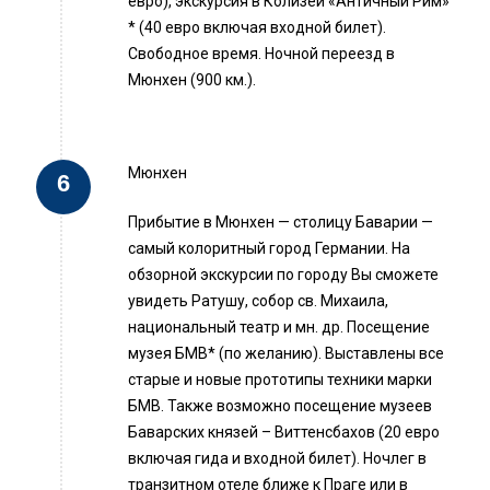
евро), экскурсия в Колизей «Античный Рим»
* (40 евро включая входной билет).
Свободное время. Ночной переезд в
Мюнхен (900 км.).
Мюнхен
Прибытие в Мюнхен — столицу Баварии —
самый колоритный город Германии. На
обзорной экскурсии по городу Вы сможете
увидеть Ратушу, собор св. Михаила,
национальный театр и мн. др. Посещение
музея БМВ* (по желанию). Выставлены все
старые и новые прототипы техники марки
БМВ. Также возможно посещение музеев
Баварских князей – Виттенсбахов (20 евро
включая гида и входной билет). Ночлег в
транзитном отеле ближе к Праге или в