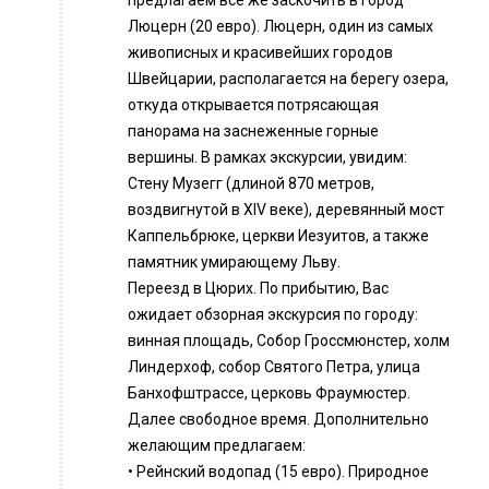
предлагаем все же заскочить в город
Люцерн (20 евро). Люцерн, один из самых
живописных и красивейших городов
Швейцарии, располагается на берегу озера,
откуда открывается потрясающая
панорама на заснеженные горные
вершины. В рамках экскурсии, увидим:
Стену Музегг (длиной 870 метров,
воздвигнутой в XIV веке), деревянный мост
Каппельбрюке, церкви Иезуитов, а также
памятник умирающему Льву.
Переезд в Цюрих. По прибытию, Вас
ожидает обзорная экскурсия по городу:
винная площадь, Собор Гроссмюнстер, холм
Линдерхоф, собор Святого Петра, улица
Банхофштрассе, церковь Фраумюстер.
Далее свободное время. Дополнительно
желающим предлагаем:
• Рейнский водопад (15 евро). Природное