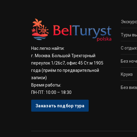
Экскур
Туры вы
С отдых
Нас легко найти:
г. Москва. Большой Трехгорный
Без ноч
переулок 1/26с7, офис 45 Ст.м 1905
года
(приём по предварительной
Круиз
записи)
Время работы:
Без виз
ПН-ПТ: 10:00 – 18:30
Заказать подбор тура