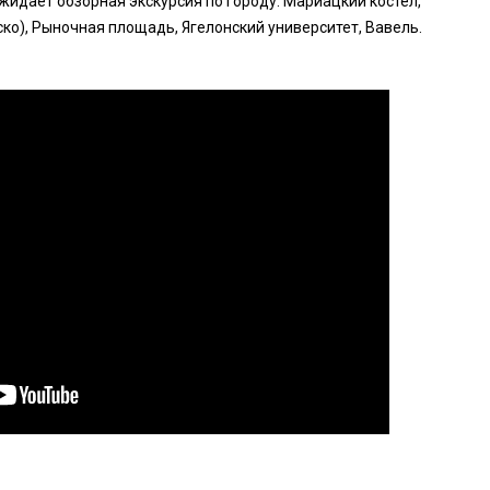
ожидает обзорная экскурсия по городу: Мариацкий костел,
ко), Рыночная площадь, Ягелонский университет, Вавель.