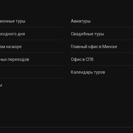
сионные туры
Авиатуры
ходного дня
Свадебные туры
ом на море
Главный офис в Минске
ных переездов
Офис в СПб
Календарь туров
ы